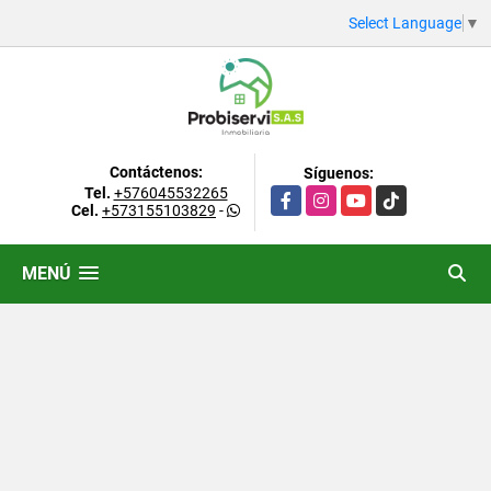
Select Language
▼
Contáctenos:
Síguenos:
Tel.
+576045532265
Facebook
Instagram
YouTube
TikTok
Cel.
+573155103829
-
MENÚ