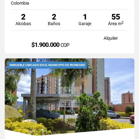
Colombia
2
2
1
55
2
Alcobas
Baños
Garaje
Área m
Alquiler
$1.900.000
COP
INMUEBLE UBICADO EN EL MUNICIPIO DE RIONEGRO