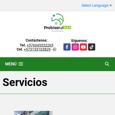
Select Language
▼
Contáctenos:
Síguenos:
Tel.
+576045532265
Facebook
Instagram
YouTube
TikTok
Cel.
+573155103829
-
MENÚ
Servicios