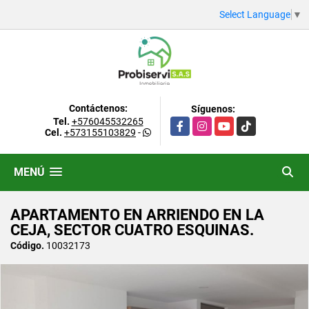
Select Language
▼
Contáctenos:
Síguenos:
Tel.
+576045532265
Facebook
Instagram
YouTube
TikTok
Cel.
+573155103829
-
MENÚ
APARTAMENTO EN ARRIENDO EN LA
CEJA, SECTOR CUATRO ESQUINAS.
Código.
10032173