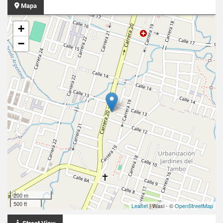
Mapa
+
−
200 m
500 ft
Leaflet
| Wasi - ©
OpenStreetMap