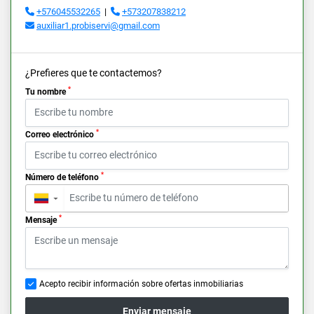
+576045532265
|
+573207838212
auxiliar1.probiservi@gmail.com
¿Prefieres que te contactemos?
*
Tu nombre
*
Correo electrónico
*
Número de teléfono
▼
*
Mensaje
Acepto recibir información sobre ofertas inmobiliarias
Enviar mensaje