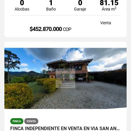
0
1
0
81.15
2
Alcobas
Baño
Garaje
Área m
Venta
$452.870.000
COP
FINCA
VENTA
FINCA INDEPENDIENTE EN VENTA EN VIA SAN ANTONIO-LA CEJA.