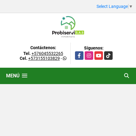
Select Language
▼
Contáctenos:
Síguenos:
Tel.
+576045532265
Facebook
Instagram
YouTube
TikTok
Cel.
+573155103829
-
MENÚ