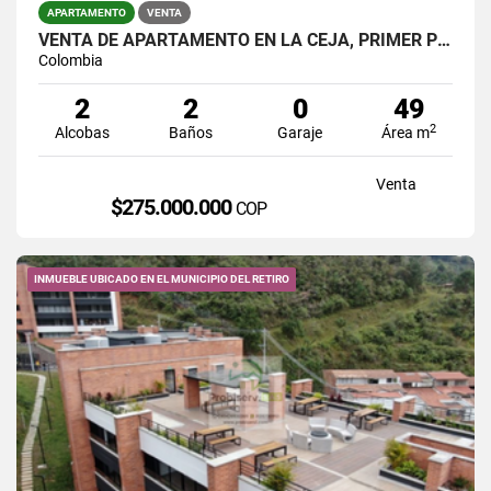
APARTAMENTO
VENTA
VENTA DE APARTAMENTO EN LA CEJA, PRIMER PISO - UNIDAD ABIERTA
Colombia
2
2
0
49
2
Alcobas
Baños
Garaje
Área m
Venta
$275.000.000
COP
INMUEBLE UBICADO EN EL MUNICIPIO DEL RETIRO