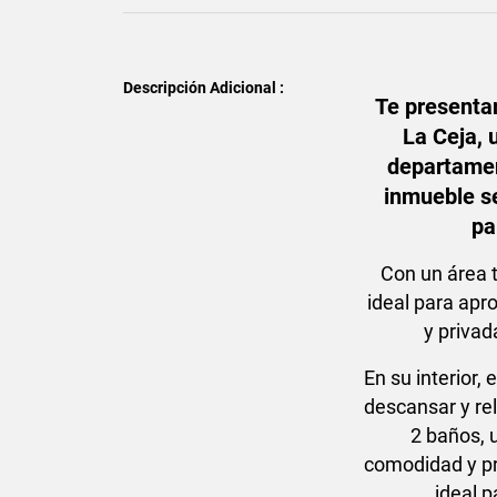
Descripción Adicional :
Te presenta
La Ceja, 
departamen
inmueble se
pa
Con un área 
ideal para apr
y privad
En su interior
descansar y re
2 baños, 
comodidad y pr
ideal p