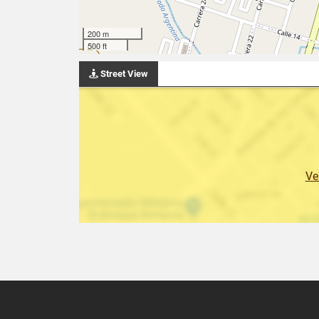
200 m
500 ft
Street View
Ve