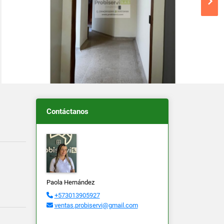
Contáctanos
Paola Hernández
+573013905927
ventas.probiservi@gmail.com