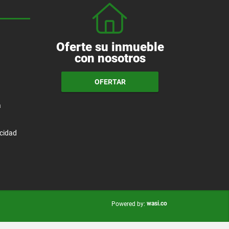
Oferte su inmueble
con nosotros
OFERTAR
a
acidad
wasi.co
Powered by: