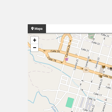
Mapa
+
−