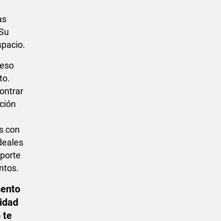
as
 Su
spacio.
ceso
to.
ontrar
ación
as con
deales
sporte
ntos.
mento
didad
 te