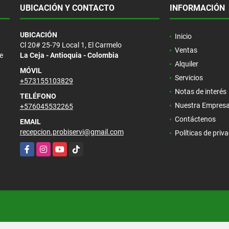
UBICACIÓN Y CONTACTO
INFORMACIÓN
UBICACIÓN
Inicio
Cl 20# 25-79 Local 1, El Carmelo
Ventas
e
La Ceja - Antioquia - Colombia
Alquiler
MÓVIL
Servicios
+573155103829
Notas de interés
TELÉFONO
Nuestra Empres
+576045532265
Contáctenos
EMAIL
recepcion.probiservi@gmail.com
Políticas de priv
Facebook
Instagram
YouTube
TikTok