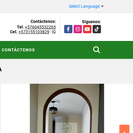
Select Language
▼
Contáctenos:
Síguenos:
Tel.
+576045532265
Facebook
Instagram
YouTube
TikTok
Cel.
+573155103829
-
CONTÁCTENOS
A