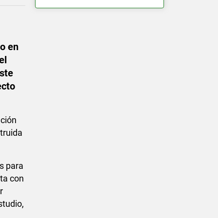
o en
el
ste
ecto
ución
truida
as para
nta con
r
studio,