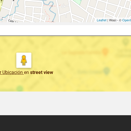
Leaflet
| Wasi - ©
OpenS
r Ubicación
en
street view