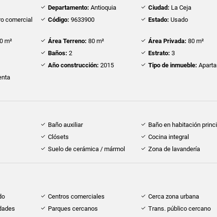
Departamento:
Antioquia
Ciudad:
La Ceja
o comercial
Código:
9633900
Estado:
Usado
0 m²
Área Terreno:
80 m²
Área Privada:
80 m²
Baños:
2
Estrato:
3
Año construcción:
2015
Tipo de inmueble:
Apart
nta
Baño auxiliar
Baño en habitación princi
Clósets
Cocina integral
Suelo de cerámica / mármol
Zona de lavandería
do
Centros comerciales
Cerca zona urbana
idades
Parques cercanos
Trans. público cercano