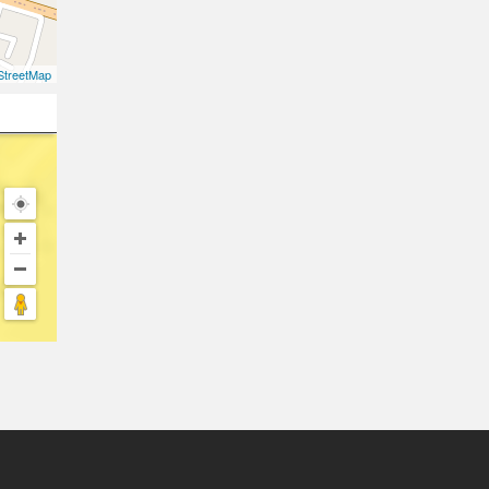
treetMap