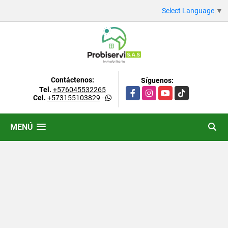
Select Language
▼
Contáctenos:
Síguenos:
Tel.
+576045532265
Facebook
Instagram
YouTube
TikTok
Cel.
+573155103829
-
MENÚ