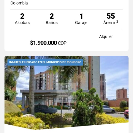
Colombia
2
2
1
55
2
Alcobas
Baños
Garaje
Área m
Alquiler
$1.900.000
COP
INMUEBLE UBICADO EN EL MUNICIPIO DE RIONEGRO