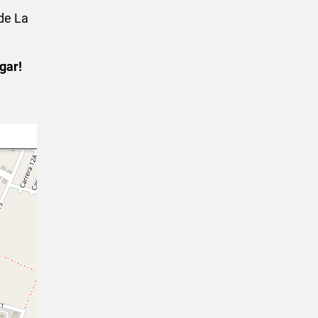
de La
gar!