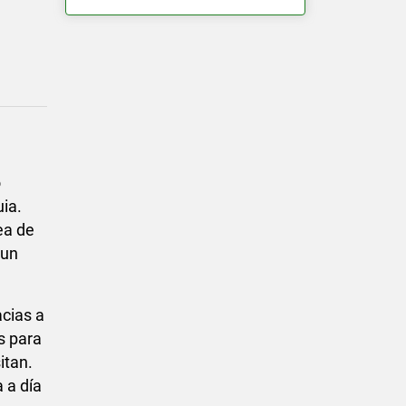
o
ia.
ea de
 un
acias a
s para
itan.
 a día