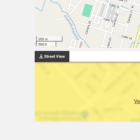
200 m
500 ft
Street View
Ve