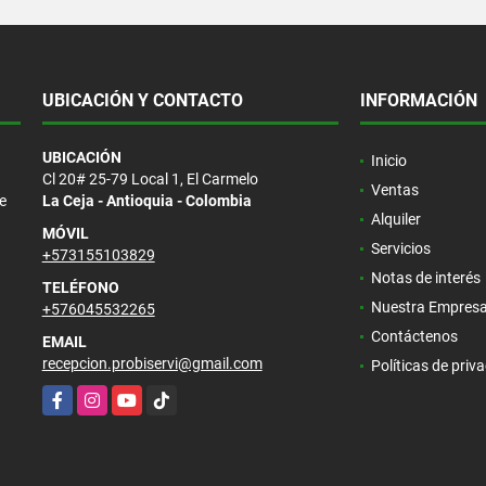
UBICACIÓN Y CONTACTO
INFORMACIÓN
UBICACIÓN
Inicio
Cl 20# 25-79 Local 1, El Carmelo
Ventas
e
La Ceja - Antioquia - Colombia
Alquiler
MÓVIL
Servicios
+573155103829
Notas de interés
TELÉFONO
Nuestra Empres
+576045532265
Contáctenos
EMAIL
recepcion.probiservi@gmail.com
Políticas de priv
Facebook
Instagram
YouTube
TikTok