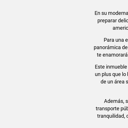
En su moderna 
preparar deli
americ
Para una e
panorámica des
te enamorará y
Este inmueble 
un plus que lo
de un área s
Además, su
transporte púb
tranquilidad, 