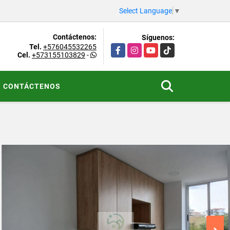
Select Language
▼
Contáctenos:
Síguenos:
Tel.
+576045532265
Facebook
Instagram
YouTube
TikTok
Cel.
+573155103829
-
CONTÁCTENOS