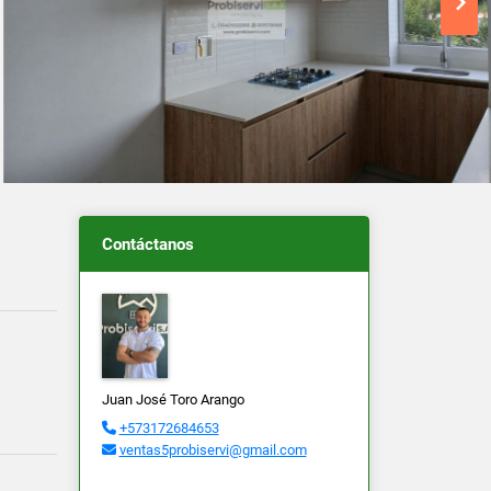
Contáctanos
Juan José Toro Arango
+573172684653
ventas5probiservi@gmail.com