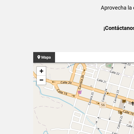
Aprovecha la 
¡Contáctano
Mapa
+
−