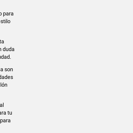
o para
stilo
ta
n duda
udad.
da son
idades
alón
al
ara tu
 para