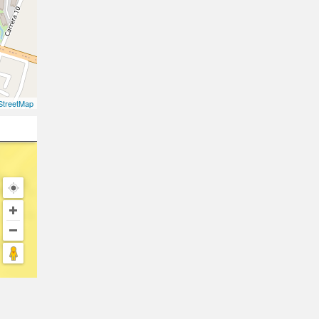
treetMap