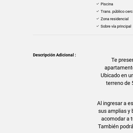
Piscina
Trans. público cer
Zona residencial
Sobre vía principal
Descripción Adicional :
Te prese
apartamento
Ubicado en un
terreno de 
Al ingresar a e
sus amplias y 
acomodar a tu
También podrás 