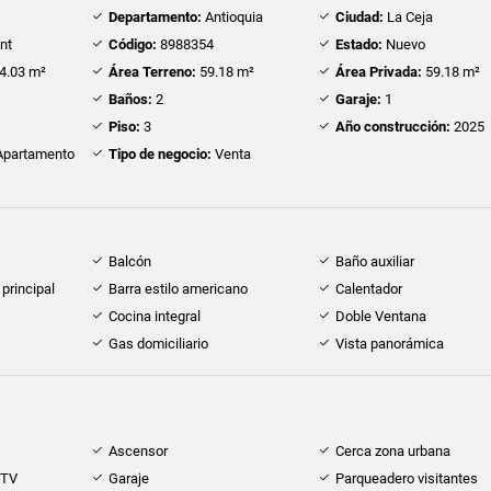
Departamento:
Antioquia
Ciudad:
La Ceja
nt
Código:
8988354
Estado:
Nuevo
4.03 m²
Área Terreno:
59.18 m²
Área Privada:
59.18 m²
Baños:
2
Garaje:
1
Piso:
3
Año construcción:
2025
partamento
Tipo de negocio:
Venta
Balcón
Baño auxiliar
principal
Barra estilo americano
Calentador
Cocina integral
Doble Ventana
Gas domiciliario
Vista panorámica
Ascensor
Cerca zona urbana
 TV
Garaje
Parqueadero visitantes