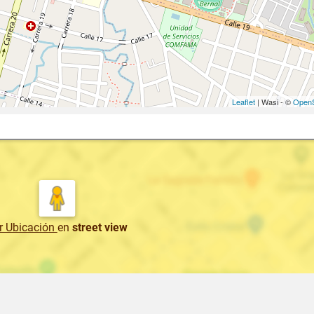
Leaflet
| Wasi - ©
OpenS
r Ubicación
en
street view