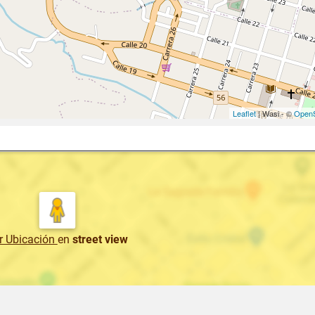
Leaflet
| Wasi - ©
OpenS
r Ubicación
en
street view