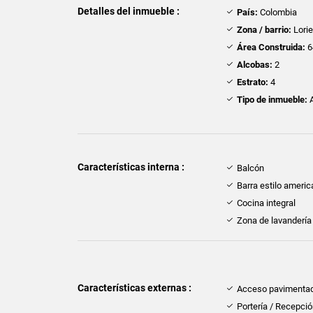
Detalles del inmueble :
País:
Colombia
Zona / barrio:
Lorie
Área Construida:
6
Alcobas:
2
Estrato:
4
Tipo de inmueble:
A
Características interna :
Balcón
Barra estilo ameri
Cocina integral
Zona de lavandería
Características externas :
Acceso pavimenta
Portería / Recepci