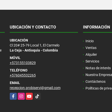
UBICACIÓN Y CONTACTO
INFORMACIÓN
UBICACIÓN
Inicio
Cl 20# 25-79 Local 1, El Carmelo
Ventas
e
La Ceja - Antioquia - Colombia
Alquiler
MÓVIL
Servicios
+573155103829
Notas de interés
TELÉFONO
Nuestra Empres
+576045532265
Contáctenos
EMAIL
recepcion.probiservi@gmail.com
Políticas de priv
Facebook
Instagram
YouTube
TikTok