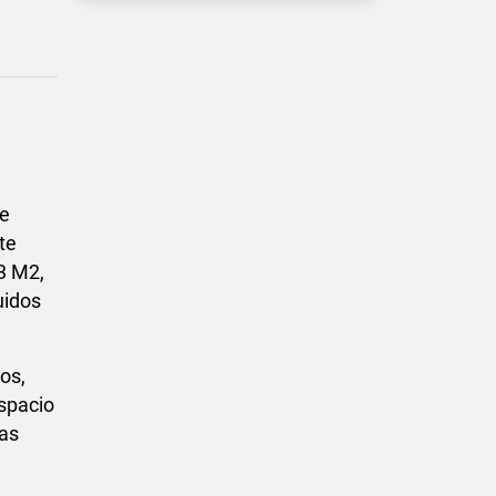
de
te
03 M2,
uidos
os,
spacio
as