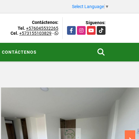
Select Language
▼
Contáctenos:
Síguenos:
Tel.
+576045532265
Facebook
Instagram
YouTube
TikTok
Cel.
+573155103829
-
CONTÁCTENOS