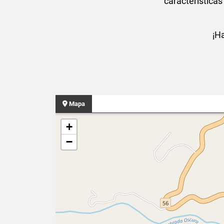
característica
¡H
Mapa
+
−