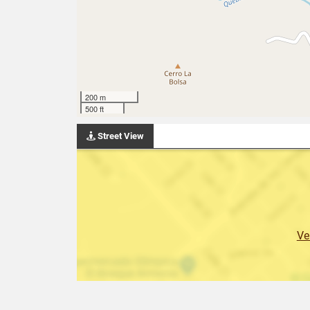
200 m
500 ft
Street View
Ve