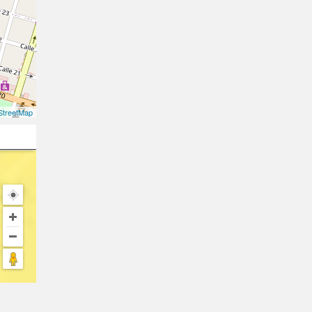
treetMap