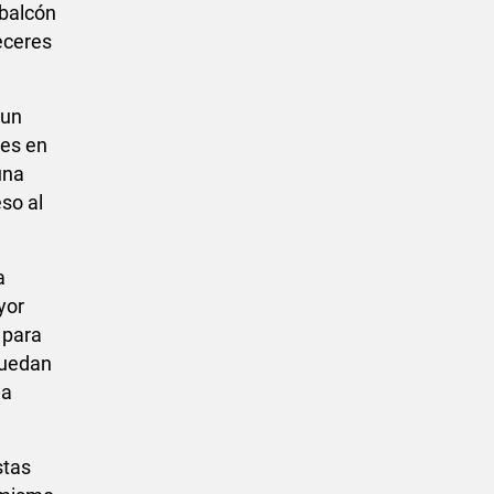
 balcón
eceres
 un
des en
una
eso al
a
yor
 para
puedan
la
stas