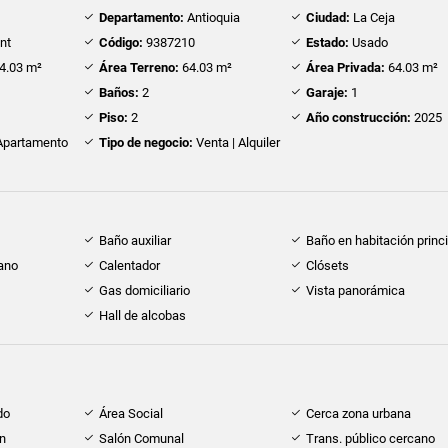
Departamento:
Antioquia
Ciudad:
La Ceja
nt
Código:
9387210
Estado:
Usado
4.03 m²
Área Terreno:
64.03 m²
Área Privada:
64.03 m²
Baños:
2
Garaje:
1
Piso:
2
Año construcción:
2025
partamento
Tipo de negocio:
Venta | Alquiler
Baño auxiliar
Baño en habitación princi
cano
Calentador
Clósets
Gas domiciliario
Vista panorámica
Hall de alcobas
do
Área Social
Cerca zona urbana
ón
Salón Comunal
Trans. público cercano