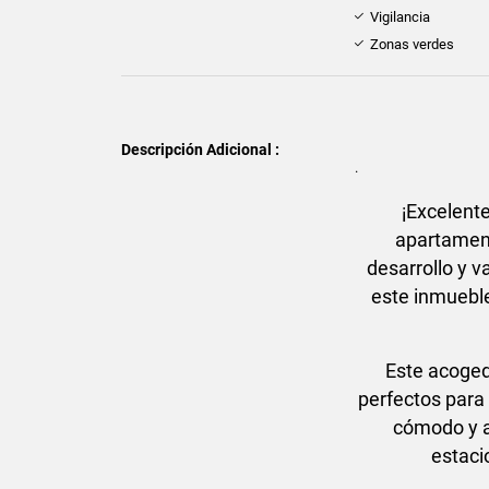
Vigilancia
Zonas verdes
Descripción Adicional :
.
¡Excelente
apartament
desarrollo y v
este inmueble
Este acoged
perfectos para
cómodo y a
estaci