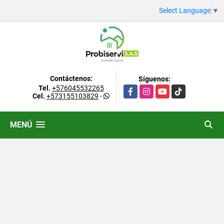
Select Language
▼
Contáctenos:
Síguenos:
Tel.
+576045532265
Facebook
Instagram
YouTube
TikTok
Cel.
+573155103829
-
MENÚ