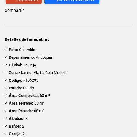
Compartir
Detalles del inmueble :
País:
Colombia
Departamento:
Antioquia
Ciudad:
La Ceja
Zona / barrio:
Via La Ceja Medellin
Código:
7156295
Estado:
Usado
Área Construida:
68 m²
Área Terreno:
68 m²
Área Privada:
68 m²
Alcobas:
3
Baños:
2
Garaje:
2