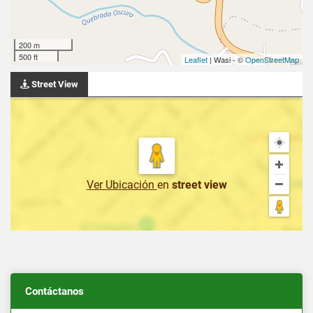
200 m
500 ft
Leaflet
| Wasi - ©
OpenStreetMap
Street View
Ver Ubicación
en
street view
Contáctanos