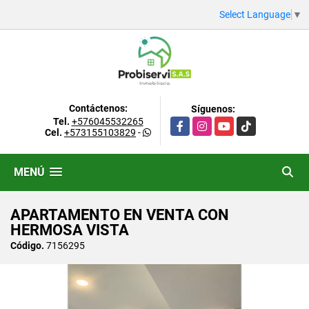
Select Language
▼
Contáctenos:
Síguenos:
Tel.
+576045532265
Facebook
Instagram
YouTube
TikTok
Cel.
+573155103829
-
MENÚ
APARTAMENTO EN VENTA CON
HERMOSA VISTA
Código.
7156295