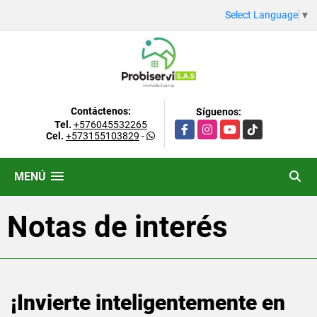
Select Language
▼
Contáctenos:
Síguenos:
Tel.
+576045532265
Facebook
Instagram
YouTube
TikTok
Cel.
+573155103829
-
MENÚ
Notas de interés
¡Invierte inteligentemente en