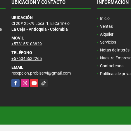
UBICACIÓN Y CONTACTO
INFORMACIÓN
UBICACIÓN
Inicio
Cl 20# 25-79 Local 1, El Carmelo
Ventas
e
La Ceja - Antioquia - Colombia
Alquiler
MÓVIL
Servicios
+573155103829
Notas de interés
TELÉFONO
Nuestra Empres
+576045532265
Contáctenos
EMAIL
recepcion.probiservi@gmail.com
Políticas de priv
Facebook
Instagram
YouTube
TikTok