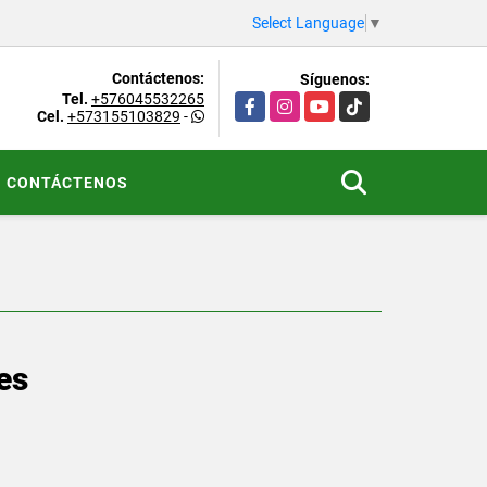
Select Language
▼
Contáctenos:
Síguenos:
Tel.
+576045532265
Facebook
Instagram
YouTube
TikTok
Cel.
+573155103829
-
CONTÁCTENOS
es