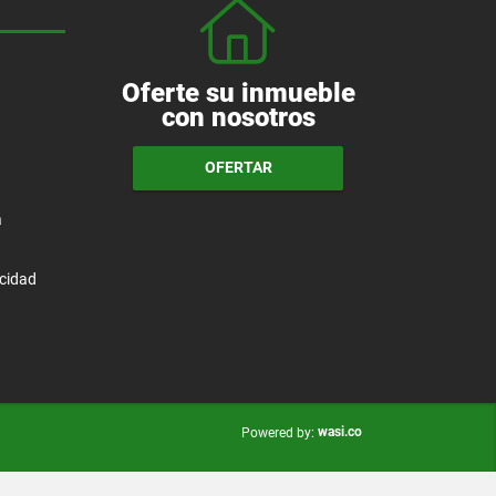
Oferte su inmueble
con nosotros
OFERTAR
a
acidad
wasi.co
Powered by: