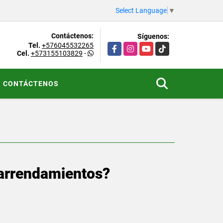
Select Language
▼
Contáctenos:
Síguenos:
Tel.
+576045532265
Facebook
Instagram
YouTube
TikTok
Cel.
+573155103829
-
CONTÁCTENOS
n arrendamientos?