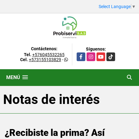
Select Language
▼
Contáctenos:
Síguenos:
Tel.
+576045532265
Facebook
Instagram
YouTube
TikTok
Cel.
+573155103829
-
MENÚ
Notas de interés
¿Recibiste la prima? Así