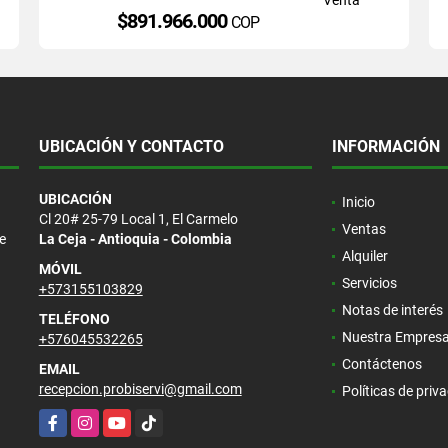
$891.966.000
COP
UBICACIÓN Y CONTACTO
INFORMACIÓN
UBICACIÓN
Inicio
Cl 20# 25-79 Local 1, El Carmelo
Ventas
e
La Ceja - Antioquia - Colombia
Alquiler
MÓVIL
Servicios
+573155103829
Notas de interés
TELÉFONO
Nuestra Empres
+576045532265
Contáctenos
EMAIL
recepcion.probiservi@gmail.com
Políticas de priv
Facebook
Instagram
YouTube
TikTok