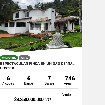
CAMPESTRE
VENTA
ESPECTACULAR FINCA EN UNIDAD CERRADA EN EL RETIRO.
Colombia
6
6
7
746
2
Alcobas
Baños
Garaje
Área m
Venta
$3.250.000.000
COP