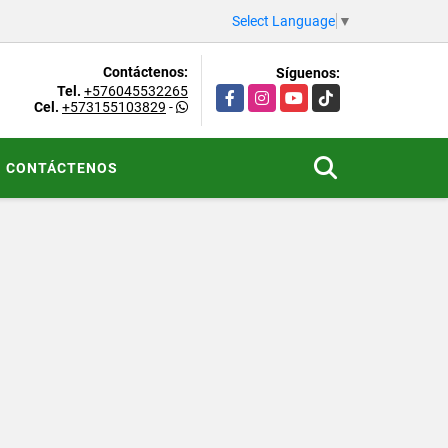
Select Language
▼
Contáctenos:
Síguenos:
Tel.
+576045532265
Facebook
Instagram
YouTube
TikTok
Cel.
+573155103829
-
CONTÁCTENOS