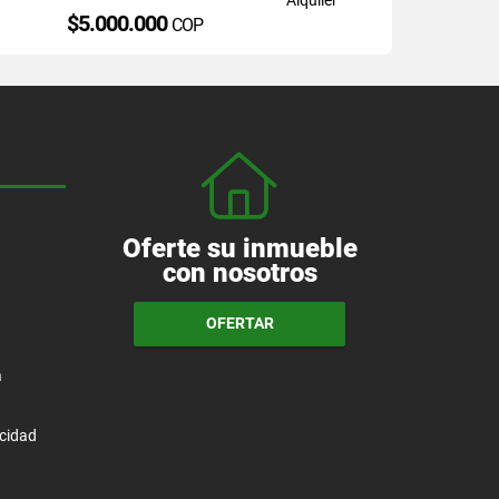
$5.000.000
COP
Oferte su inmueble
con nosotros
OFERTAR
a
acidad