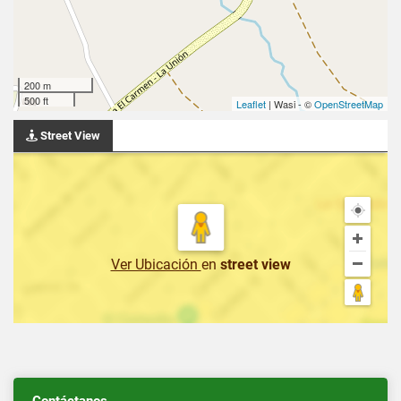
200 m
500 ft
Leaflet
| Wasi - ©
OpenStreetMap
Street View
Ver Ubicación
en
street view
Contáctanos