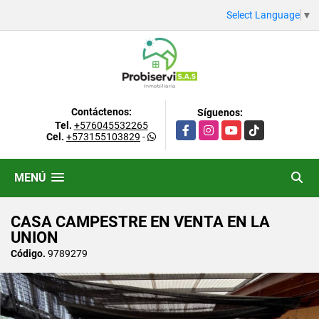
Select Language
▼
Contáctenos:
Síguenos:
Tel.
+576045532265
Facebook
Instagram
YouTube
TikTok
Cel.
+573155103829
-
MENÚ
CASA CAMPESTRE EN VENTA EN LA
UNION
Código.
9789279