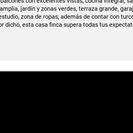
 balcones con excelentes vistas, cocina integral, sa
mplia, jardín y zonas verdes, terraza grande, gara
 estudio, zona de ropas; además de contar con turc
or dicho, esta casa finca supera todas tus expectati