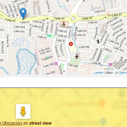
Leaflet
| Wasi - ©
OpenS
r Ubicación
en
street view