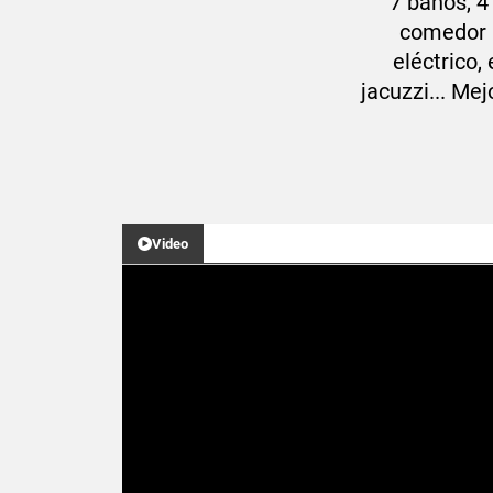
7 baños, 4
comedor a
eléctrico,
jacuzzi... Mej
Video