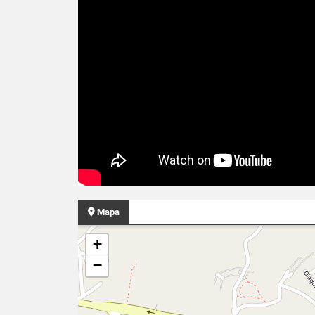
Mapa
+
−