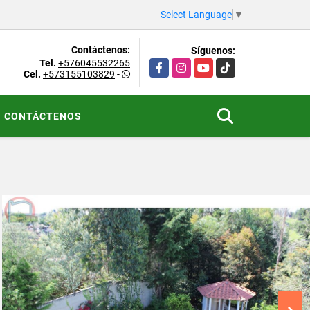
Select Language
▼
Contáctenos:
Síguenos:
Tel.
+576045532265
Facebook
Instagram
YouTube
TikTok
Cel.
+573155103829
-
CONTÁCTENOS