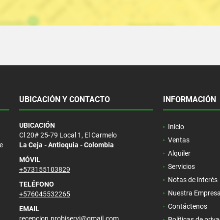
UBICACIÓN Y CONTACTO
INFORMACIÓN
UBICACIÓN
Inicio
Cl 20# 25-79 Local 1, El Carmelo
Ventas
e
La Ceja - Antioquia - Colombia
Alquiler
MÓVIL
Servicios
+573155103829
Notas de interés
TELÉFONO
Nuestra Empres
+576045532265
Contáctenos
EMAIL
recepcion.probiservi@gmail.com
Políticas de priv