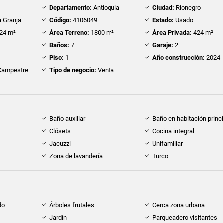
Departamento:
Antioquia
Ciudad:
Rionegro
 Granja
Código:
4106049
Estado:
Usado
24 m²
Área Terreno:
1800 m²
Área Privada:
424 m²
Baños:
7
Garaje:
2
Piso:
1
Año construcción:
2024
ampestre
Tipo de negocio:
Venta
Baño auxiliar
Baño en habitación princi
Clósets
Cocina integral
Jacuzzi
Unifamiliar
Zona de lavandería
Turco
do
Árboles frutales
Cerca zona urbana
Jardín
Parqueadero visitantes