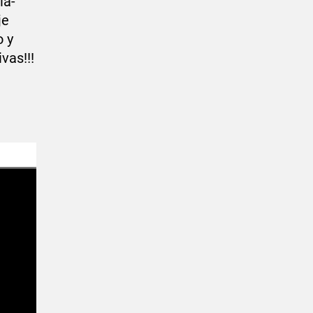
la-
je
o y
vas!!!