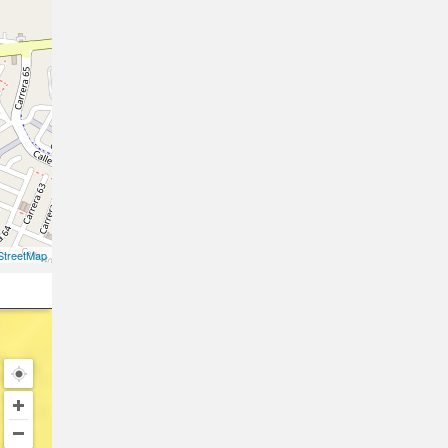
treetMap