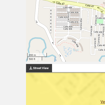
200 m
500 ft
Street View
Ve