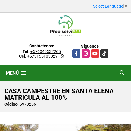
Select Language
▼
Contáctenos:
Síguenos:
Tel.
+576045532265
Facebook
Instagram
YouTube
TikTok
Cel.
+573155103829
-
MENÚ
CASA CAMPESTRE EN SANTA ELENA
MATRICULA AL 100%
Código.
6973266