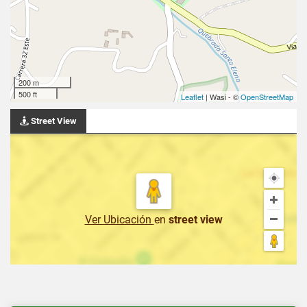
200 m
500 ft
Leaflet
| Wasi - ©
OpenStreetMap
Street View
Ver Ubicación
en
street view