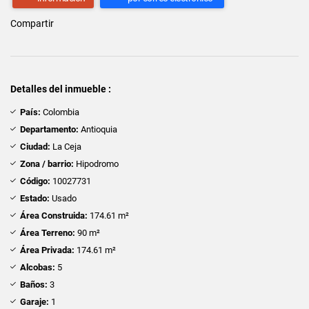
Compartir
Detalles del inmueble :
País:
Colombia
Departamento:
Antioquia
Ciudad:
La Ceja
Zona / barrio:
Hipodromo
Código:
10027731
Estado:
Usado
Área Construida:
174.61 m²
Área Terreno:
90 m²
Área Privada:
174.61 m²
Alcobas:
5
Baños:
3
Garaje:
1