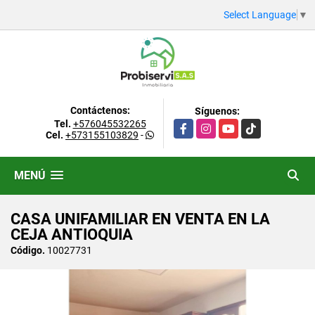
Select Language
▼
Contáctenos:
Síguenos:
Tel.
+576045532265
Facebook
Instagram
YouTube
TikTok
Cel.
+573155103829
-
MENÚ
CASA UNIFAMILIAR EN VENTA EN LA
CEJA ANTIOQUIA
Código.
10027731