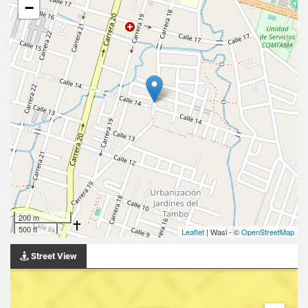
−
200 m
500 ft
Leaflet
| Wasi - ©
OpenStreetMap
Street View