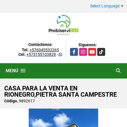
Select Language
▼
Contáctenos:
Síguenos:
Tel.
+576045532265
Facebook
Instagram
YouTube
TikTok
Cel.
+573155103829
-
MENÚ
CASA PARA LA VENTA EN
RIONEGRO,PIETRA SANTA CAMPESTRE
Código.
9892617