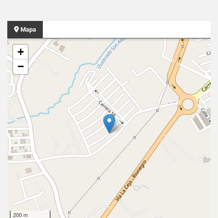
Mapa
+
−
200 m