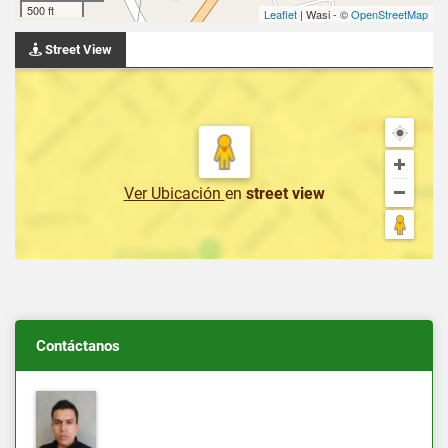
500 ft
Leaflet
| Wasi - ©
OpenStreetMap
Street View
Ver Ubicación
en
street view
Contáctanos