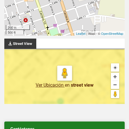
200 m
500 ft
Leaflet
| Wasi - ©
OpenStreetMap
Street View
Ver Ubicación
en
street view
Contáctanos