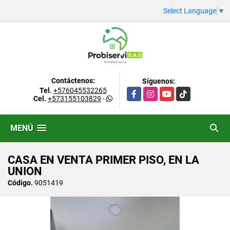
Select Language
▼
Contáctenos:
Síguenos:
Tel.
+576045532265
Facebook
Instagram
YouTube
TikTok
Cel.
+573155103829
-
MENÚ
CASA EN VENTA PRIMER PISO, EN LA
UNION
Código.
9051419