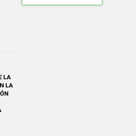
E LA
EN LA
IÓN
A