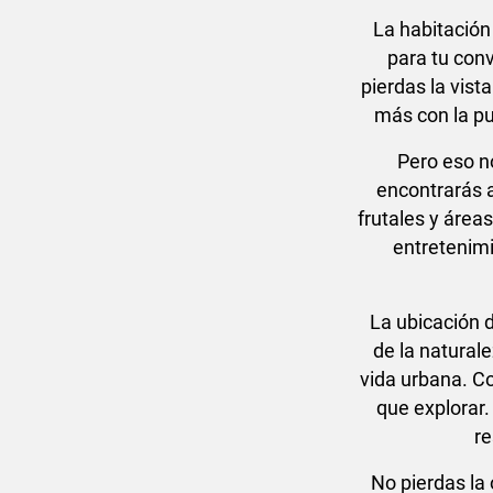
La habitación
para tu conv
pierdas la vist
más con la pu
Pero eso no
encontrarás 
frutales y área
entretenimi
La ubicación 
de la natural
vida urbana. Co
que explorar.
re
No pierdas la 