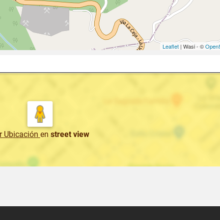
Leaflet
| Wasi - ©
OpenS
r Ubicación
en
street view