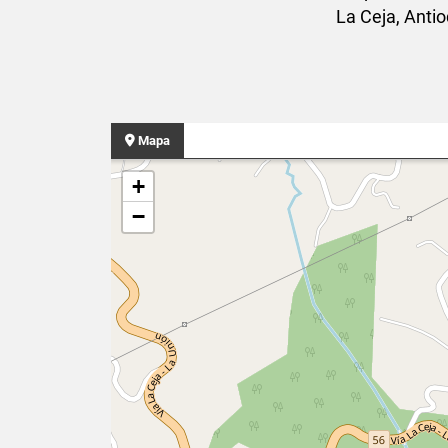
La Ceja, Anti
Mapa
+
−