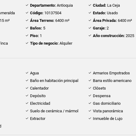
Departamento:
Antioquia
Ciudad:
La Ceja
smeralda
Código:
10137504
Estado:
Usado
15 m²
Área Terreno:
6400 m²
Área Privada:
6400 m²
Baños:
5
Garaje:
2
Piso:
1
Año construcción:
2025
inca
Tipo de negocio:
Alquiler
Agua
Armarios Empotrados
Baño en habitación principal
Barra estilo americano
Calentador
Clósets
Depósito
Despensa
Electricidad
Gas domiciliario
Suelo de cerámica / mármol
Vista panorámica
Extractor
Inmueble de Lujo
d