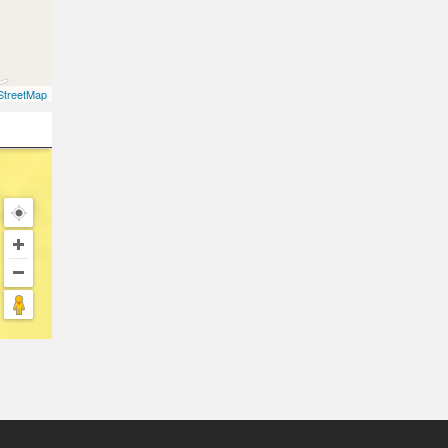
treetMap