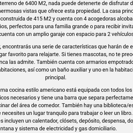
terreno de 6400 M2, nada puede detenerte de disfrutar de
 hermosas vistas que ofrece esta propiedad. La casa princ
 construida de 415 M2 y cuenta con 4 acogedoras alcoba
s, perfectos para una familia grande o para recibir invit
uenta con un amplio garaje con espacio para 2 vehículo
or, encontrarás una serie de características que harán de 
gar favorito para relajarte. Si tienes mascotas, no te pre
finca las admite. También cuenta con armarios empotrad
abitaciones, así como un baño auxiliar y uno en la habitac
principal.
na cocina estilo americano está equipada con todos los
cos necesarios y tiene una barra que separa perfectame
inar del área de comedor. También hay una biblioteca/e
necesites un lugar tranquilo para trabajar o leer un libro.
 incluyen un calentador, clósets, depósito, despensa, d
ntana y sistema de electricidad y gas domiciliario.