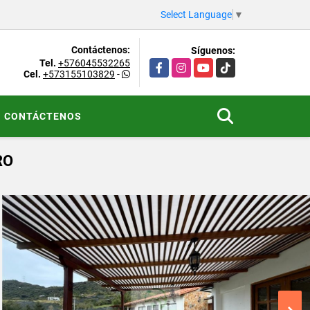
Select Language
▼
Contáctenos:
Síguenos:
Tel.
+576045532265
Facebook
Instagram
YouTube
TikTok
Cel.
+573155103829
-
CONTÁCTENOS
RO