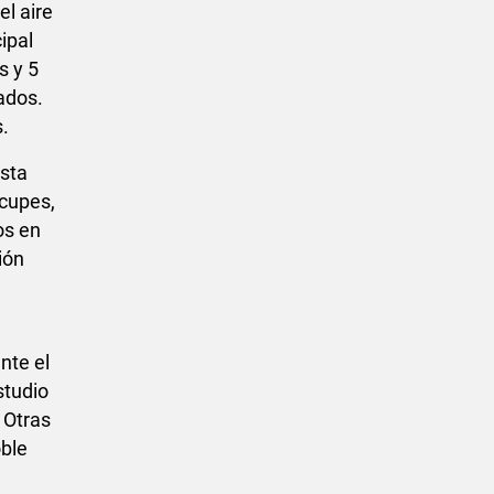
l aire
ipal
s y 5
ados.
s.
esta
ocupes,
os en
ión
nte el
studio
 Otras
oble