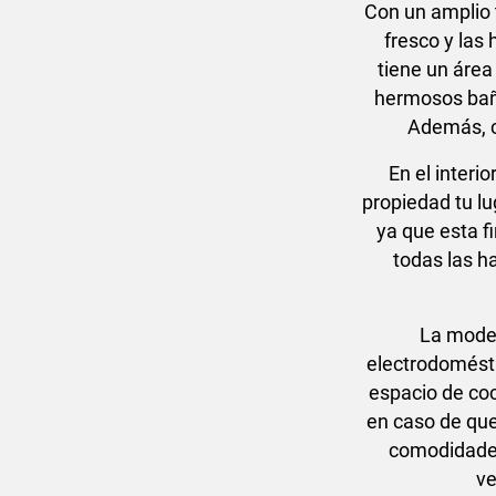
Con un amplio 
fresco y las
tiene un área
hermosos baño
Además, c
En el interi
propiedad tu lu
ya que esta 
todas las h
La moder
electrodomésti
espacio de coc
en caso de que 
comodidades
ve