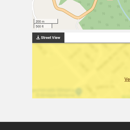
200 m
500 ft
Street View
Ve