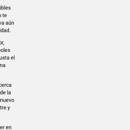
ibles
o te
eva aún
idad.
or,
boles
usta el
una
 cerca
de la
o nuevo
tre y
ler en