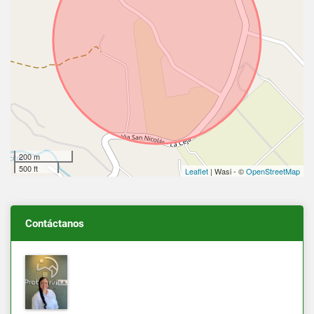
200 m
500 ft
Leaflet
| Wasi - ©
OpenStreetMap
Contáctanos