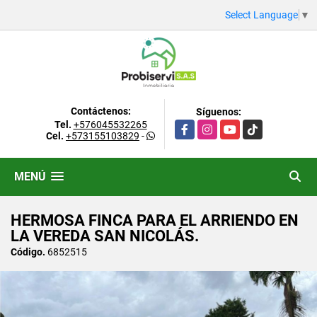
Select Language
▼
Contáctenos:
Síguenos:
Tel.
+576045532265
Facebook
Instagram
YouTube
TikTok
Cel.
+573155103829
-
MENÚ
HERMOSA FINCA PARA EL ARRIENDO EN
LA VEREDA SAN NICOLÁS.
Código.
6852515