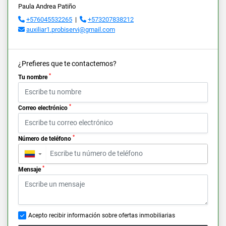
Paula Andrea Patiño
+576045532265
|
+573207838212
auxiliar1.probiservi@gmail.com
¿Prefieres que te contactemos?
*
Tu nombre
*
Correo electrónico
*
Número de teléfono
▼
*
Mensaje
Acepto recibir información sobre ofertas inmobiliarias