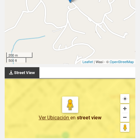
200 m
500 ft
Leaflet
| Wasi - ©
OpenStreetMap
Street View
Ver Ubicación
en
street view