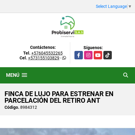
Select Language
▼
Contáctenos:
Síguenos:
Tel.
+576045532265
Facebook
Instagram
YouTube
TikTok
Cel.
+573155103829
-
MENÚ
FINCA DE LUJO PARA ESTRENAR EN
PARCELACIÓN DEL RETIRO ANT
Código.
8984312