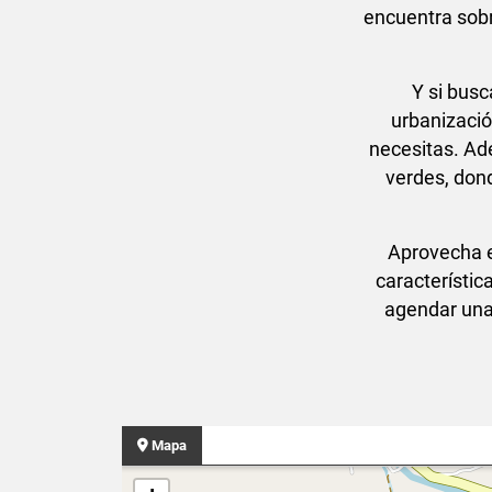
encuentra sobr
Y si busc
urbanizació
necesitas. Ad
verdes, dond
Aprovecha e
característic
agendar una 
Mapa