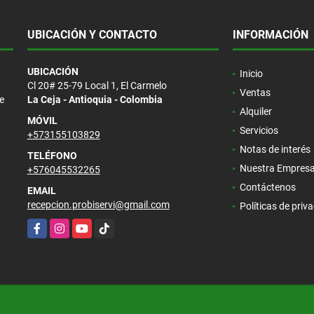
UBICACIÓN Y CONTACTO
INFORMACIÓN
UBICACIÓN
Inicio
Cl 20# 25-79 Local 1, El Carmelo
Ventas
e
La Ceja - Antioquia - Colombia
Alquiler
MÓVIL
Servicios
+573155103829
Notas de interés
TELÉFONO
Nuestra Empres
+576045532265
Contáctenos
EMAIL
recepcion.probiservi@gmail.com
Políticas de priv
Facebook
Instagram
YouTube
TikTok