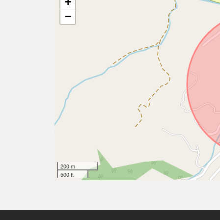
+
−
200 m
500 ft