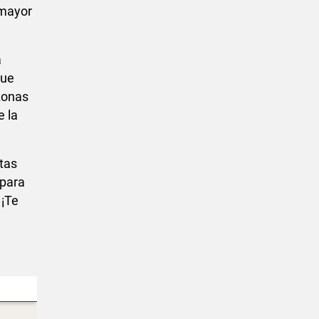
 mayor
a
que
zonas
e la
tas
 para
 ¡Te