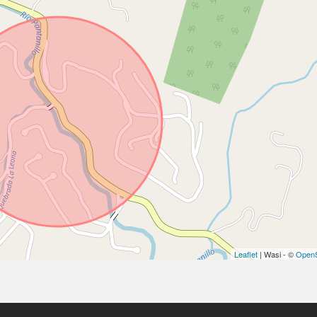
Leaflet
| Wasi - ©
OpenS