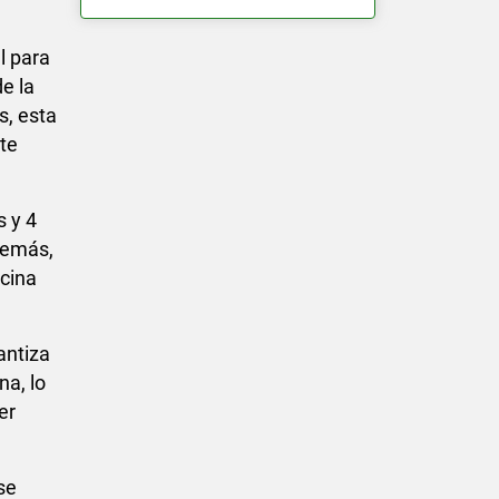
l para
e la
s, esta
te
s y 4
demás,
cina
antiza
na, lo
er
se