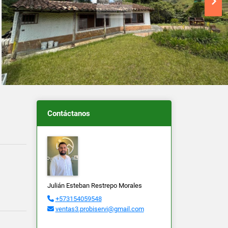
Contáctanos
Julián Esteban Restrepo Morales
+573154059548
ventas3.probiservi@gmail.com