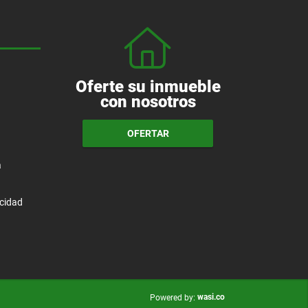
Oferte su inmueble
con nosotros
OFERTAR
a
acidad
wasi.co
Powered by: