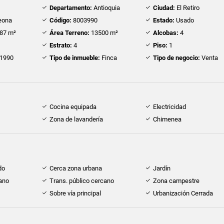
Departamento:
Antioquia
Ciudad:
El Retiro
eona
Código:
8003990
Estado:
Usado
87 m²
Área Terreno:
13500 m²
Alcobas:
4
Estrato:
4
Piso:
1
1990
Tipo de inmueble:
Finca
Tipo de negocio:
Venta
Cocina equipada
Electricidad
Zona de lavandería
Chimenea
do
Cerca zona urbana
Jardín
ano
Trans. público cercano
Zona campestre
Sobre vía principal
Urbanización Cerrada