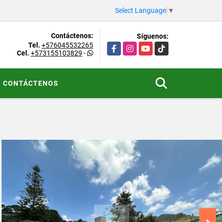
Select Language
▼
Contáctenos:
Síguenos:
Tel.
+576045532265
Facebook
Instagram
YouTube
TikTok
Cel.
+573155103829
-
CONTÁCTENOS