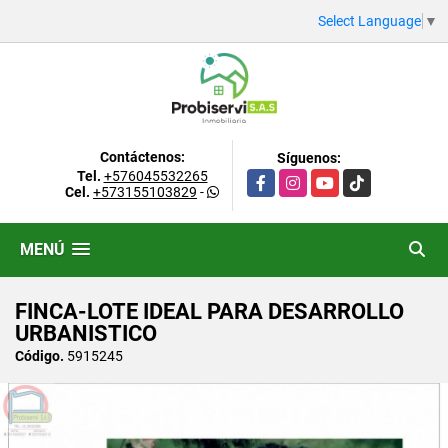
Select Language
▼
Contáctenos:
Síguenos:
Tel.
+576045532265
Facebook
Instagram
YouTube
TikTok
Cel.
+573155103829
-
MENÚ
FINCA-LOTE IDEAL PARA DESARROLLO
URBANISTICO
Código.
5915245