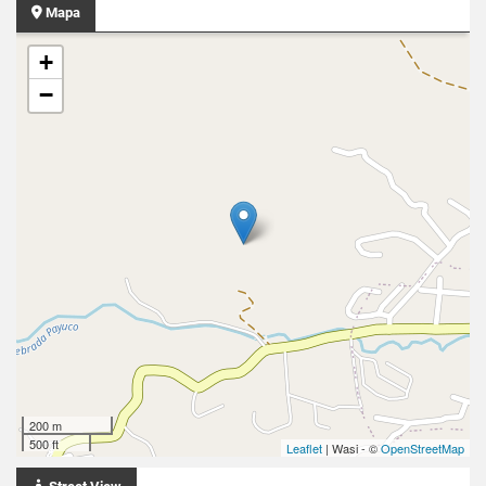
Mapa
+
−
200 m
500 ft
Leaflet
| Wasi - ©
OpenStreetMap