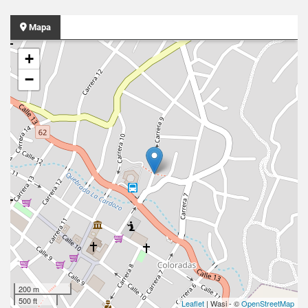
Mapa
+
−
200 m
500 ft
Leaflet
| Wasi - ©
OpenStreetMap