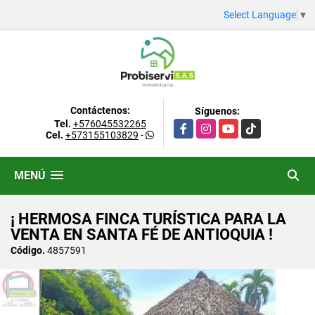
Select Language
▼
Contáctenos:
Síguenos:
Tel.
+576045532265
Facebook
Instagram
YouTube
TikTok
Cel.
+573155103829
-
MENÚ
¡ HERMOSA FINCA TURÍSTICA PARA LA
VENTA EN SANTA FÉ DE ANTIOQUIA !
Código.
4857591