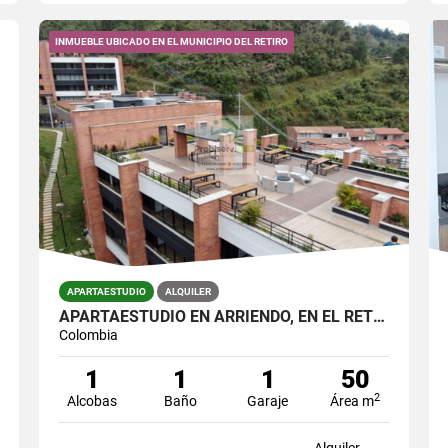
INMUEBLE UBICADO EN EL MUNICIPIO DEL RETIRO
APARTAESTUDIO
ALQUILER
APARTAESTUDIO EN ARRIENDO, EN EL RETIRO
Colombia
1
1
1
50
2
Alcobas
Baño
Garaje
Área m
Alquiler