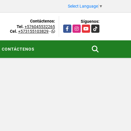
Select Language
▼
Contáctenos:
Síguenos:
Tel.
+576045532265
Facebook
Instagram
YouTube
TikTok
Cel.
+573155103829
-
CONTÁCTENOS