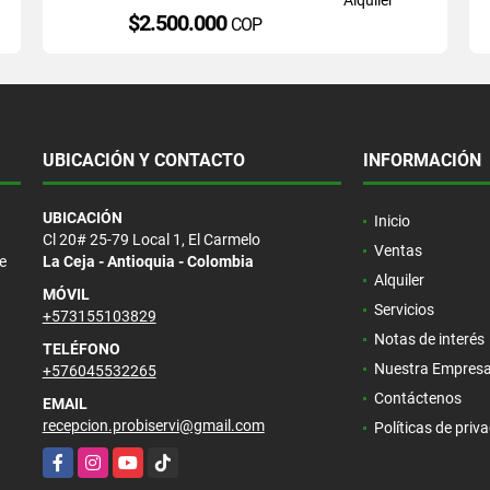
$2.500.000
COP
UBICACIÓN Y CONTACTO
INFORMACIÓN
UBICACIÓN
Inicio
Cl 20# 25-79 Local 1, El Carmelo
Ventas
e
La Ceja - Antioquia - Colombia
Alquiler
MÓVIL
Servicios
+573155103829
Notas de interés
TELÉFONO
Nuestra Empres
+576045532265
Contáctenos
EMAIL
recepcion.probiservi@gmail.com
Políticas de priv
Facebook
Instagram
YouTube
TikTok