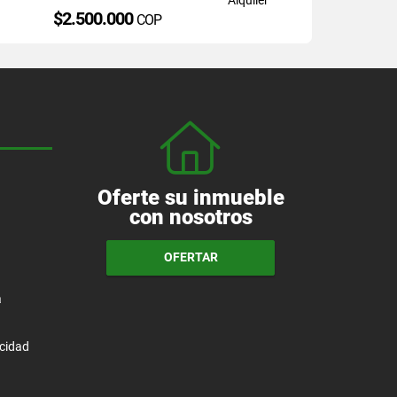
$2.500.000
COP
Oferte su inmueble
con nosotros
OFERTAR
a
acidad