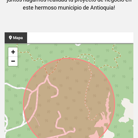
este hermoso municipio de Antioquia!
Mapa
+
−