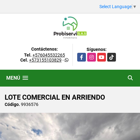
Select Language
▼
Contáctenos:
Síguenos:
Tel.
+576045532265
Facebook
Instagram
YouTube
TikTok
Cel.
+573155103829
-
MENÚ
LOTE COMERCIAL EN ARRIENDO
Código.
9936576