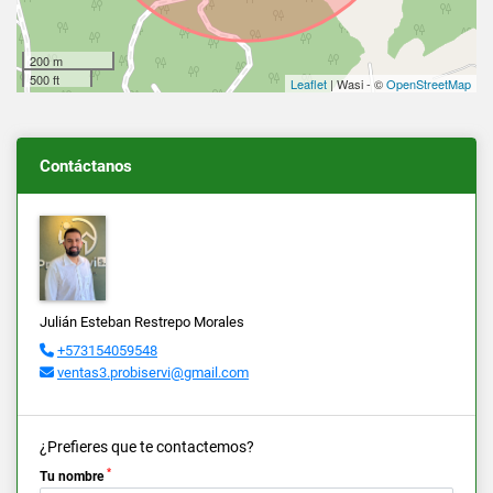
200 m
500 ft
Leaflet
| Wasi - ©
OpenStreetMap
Contáctanos
Julián Esteban Restrepo Morales
+573154059548
ventas3.probiservi@gmail.com
¿Prefieres que te contactemos?
*
Tu nombre