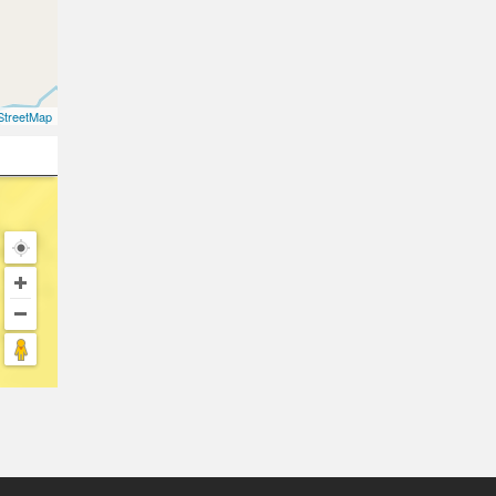
treetMap