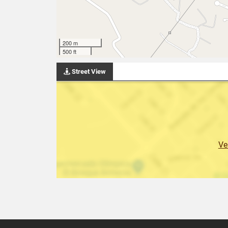
200 m
500 ft
Street View
Ve