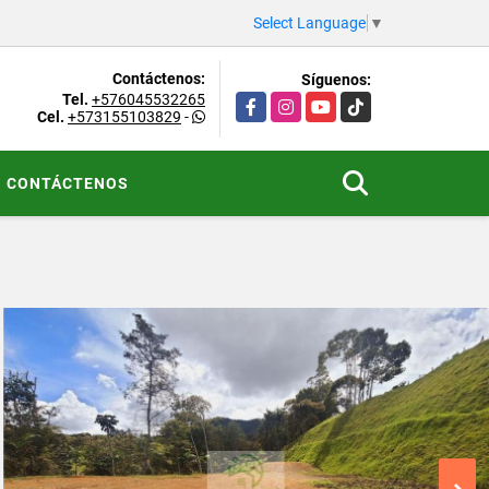
Select Language
▼
Contáctenos:
Síguenos:
Tel.
+576045532265
Facebook
Instagram
YouTube
TikTok
Cel.
+573155103829
-
CONTÁCTENOS