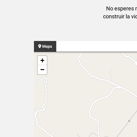
No esperes m
construir la 
Mapa
+
−