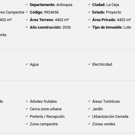
Departamento:
Antioquia
Ciudad:
La Ceja
reo Campestre
Código:
9924656
Estado:
Proyecto
402 m²
Área Terreno:
4402 m²
Área Privada:
4402 m²
Año construcción:
2026
Tipo de inmueble:
Lote
nta
Agua
Electricidad
do
Árboles frutales
Áreas Turísticas
Cerca zona urbana
Jardín
Portería / Recepción
Urbanización Cerrada
Zona campestre
Zonas verdes