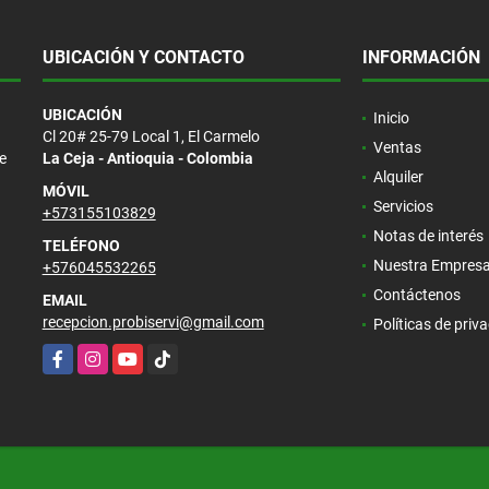
UBICACIÓN Y CONTACTO
INFORMACIÓN
UBICACIÓN
Inicio
Cl 20# 25-79 Local 1, El Carmelo
Ventas
e
La Ceja - Antioquia - Colombia
Alquiler
MÓVIL
Servicios
+573155103829
Notas de interés
TELÉFONO
Nuestra Empres
+576045532265
Contáctenos
EMAIL
recepcion.probiservi@gmail.com
Políticas de priv
Facebook
Instagram
YouTube
TikTok