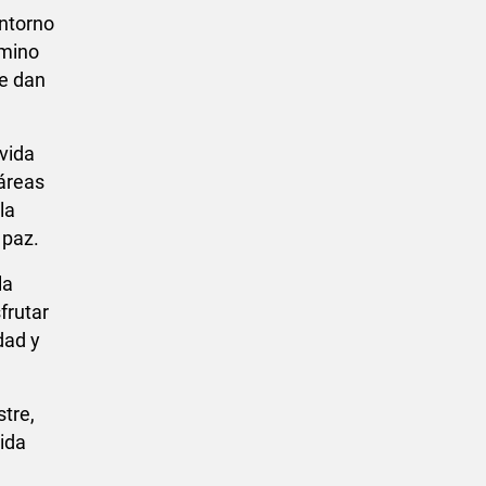
entorno
amino
le dan
vida
 áreas
la
 paz.
la
frutar
dad y
stre,
vida