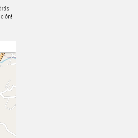
drás
ción!