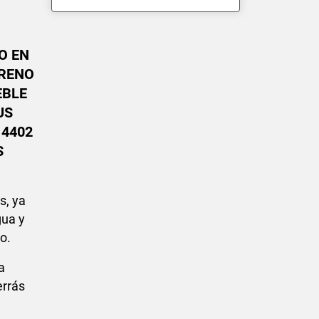
O EN
RRENO
EBLE
US
 4402
S
s, ya
gua y
io.
a
errás