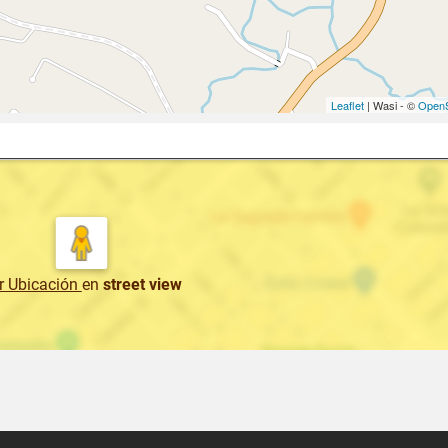
Leaflet
| Wasi - ©
OpenS
r Ubicación
en
street view