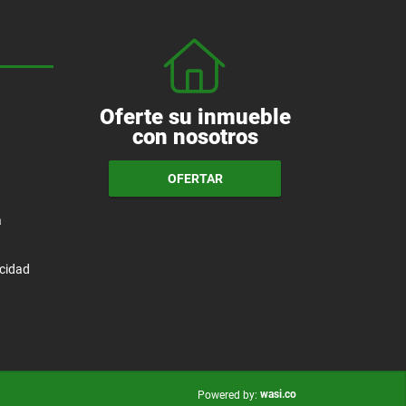
Oferte su inmueble
con nosotros
OFERTAR
a
acidad
wasi.co
Powered by: