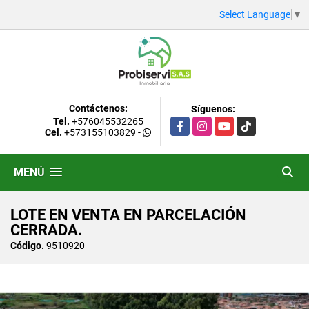
Select Language
▼
Contáctenos:
Síguenos:
Tel.
+576045532265
Facebook
Instagram
YouTube
TikTok
Cel.
+573155103829
-
MENÚ
LOTE EN VENTA EN PARCELACIÓN
CERRADA.
Código.
9510920