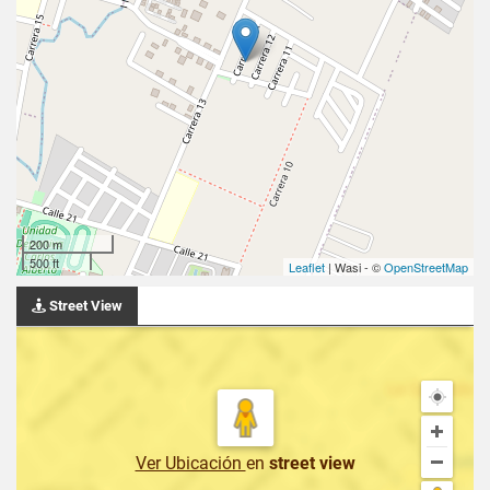
200 m
500 ft
Leaflet
| Wasi - ©
OpenStreetMap
Street View
Ver Ubicación
en
street view