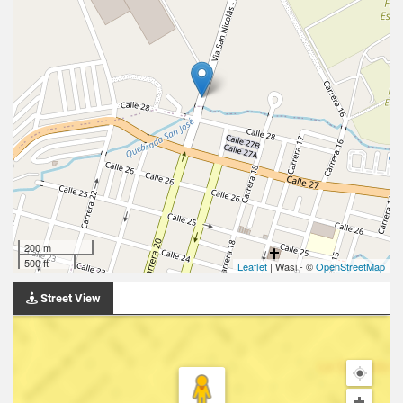
200 m
500 ft
Leaflet
| Wasi - ©
OpenStreetMap
Street View