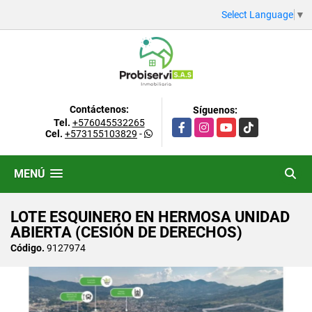
Select Language
▼
Contáctenos:
Síguenos:
Tel.
+576045532265
Facebook
Instagram
YouTube
TikTok
Cel.
+573155103829
-
MENÚ
LOTE ESQUINERO EN HERMOSA UNIDAD
ABIERTA (CESIÓN DE DERECHOS)
Código.
9127974