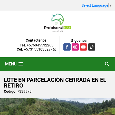
Select Language
▼
Contáctenos:
Síguenos:
Tel.
+576045532265
Facebook
Instagram
YouTube
TikTok
Cel.
+573155103829
-
MENÚ
LOTE EN PARCELACIÓN CERRADA EN EL
RETIRO
Código.
7339979