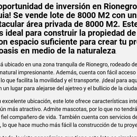
oportunidad de inversión en Rionegro
uia! Se vende lote de 8000 M2 con u
acular área privada de 8000 M2. Est
s ideal para construir la propiedad de
on espacio suficiente para crear tu p
oasis en medio de la naturaleza
.
tá ubicado en una zona tranquila de Rionegro, rodeado d
natural impresionante. Además, cuenta con fácil acceso
o que facilita la movilidad y el transporte. ¡Ideal para aq
un lugar para alejarse del ajetreo y el bullicio de la ciuda
excelente ubicación, este lote ofrece características int
ún más atractivo. Admite mascotas, por lo que no tendr
tu fiel compañero de vida. También cuenta con servicios 
d, lo que hace mucho más fácil la construcción de tu proy