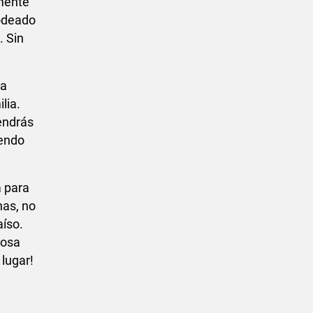
emente
rodeado
. Sin
na
lia.
endrás
iendo
a para
nas, no
aíso.
losa
lugar!