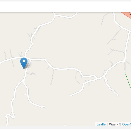
Leaflet
| Wasi - ©
OpenS