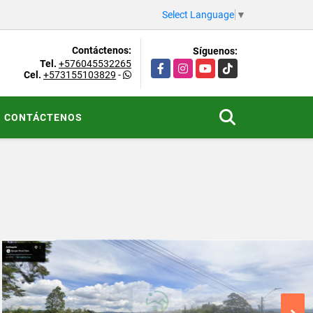
Select Language
▼
Contáctenos:
Síguenos:
Tel.
+576045532265
Facebook
Instagram
YouTube
TikTok
Cel.
+573155103829
-
CONTÁCTENOS