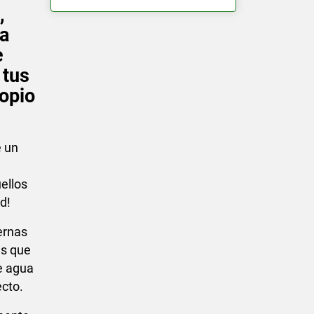
,
na
e
 tus
ropio
e un
uellos
d!
ernas
ás que
de agua
ecto.