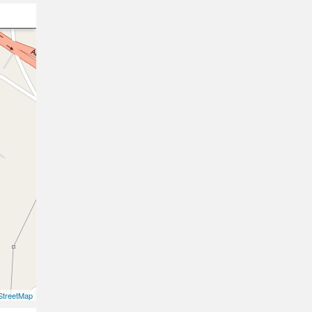
treetMap