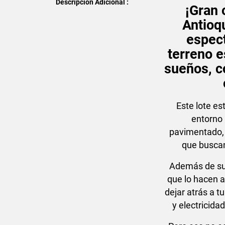
Descripción Adicional :
¡Gran 
Antioq
espect
terreno e
sueños, c
Este lote es
entorno 
pavimentado, l
que buscan 
Además de su 
que lo hacen a
dejar atrás a 
y electricida