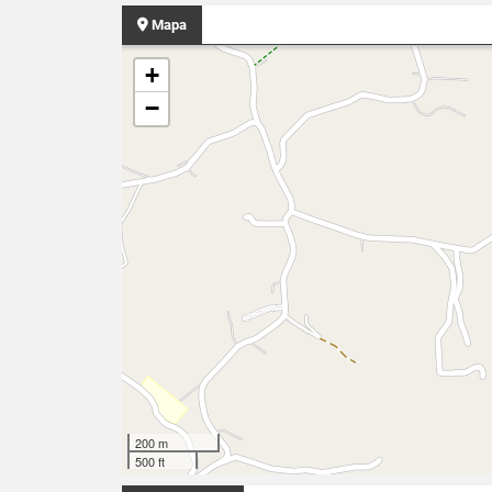
Mapa
+
−
200 m
500 ft