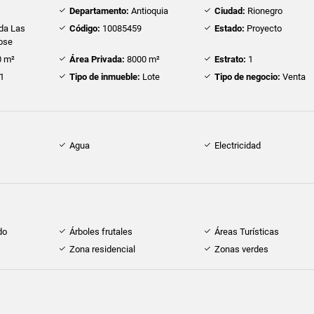
Departamento:
Antioquia
Ciudad:
Rionegro
da Las
Código:
10085459
Estado:
Proyecto
ose
 m²
Área Privada:
8000 m²
Estrato:
1
1
Tipo de inmueble:
Lote
Tipo de negocio:
Venta
Agua
Electricidad
do
Árboles frutales
Áreas Turísticas
Zona residencial
Zonas verdes