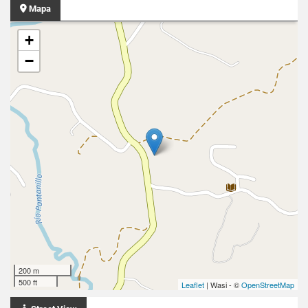
Mapa
+
−
200 m
500 ft
Leaflet
| Wasi - ©
OpenStreetMap