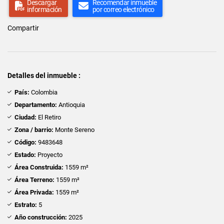
Descargar
Recomendar inmueble
información
por correo electrónico
Compartir
Detalles del inmueble :
País:
Colombia
Departamento:
Antioquia
Ciudad:
El Retiro
Zona / barrio:
Monte Sereno
Código:
9483648
Estado:
Proyecto
Área Construida:
1559 m²
Área Terreno:
1559 m²
Área Privada:
1559 m²
Estrato:
5
Año construcción:
2025