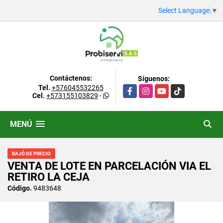
Select Language
▼
Contáctenos:
Síguenos:
Tel.
+576045532265
Facebook
Instagram
YouTube
TikTok
Cel.
+573155103829
-
MENÚ
BAJÓ DE PRECIO
VENTA DE LOTE EN PARCELACIÓN VIA EL
RETIRO LA CEJA
Código.
9483648