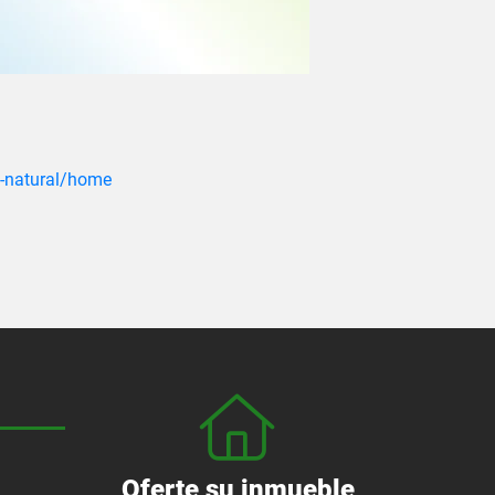
na-natural/home
Oferte su inmueble