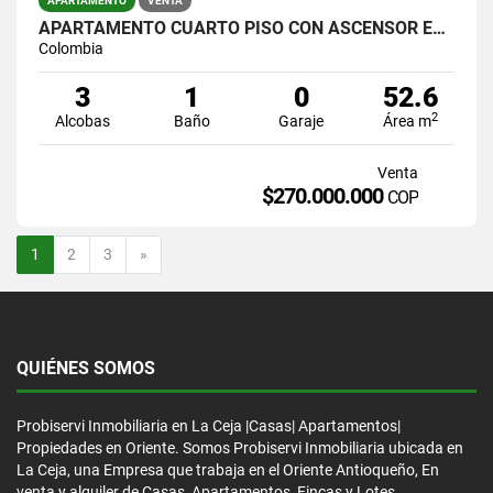
APARTAMENTO
VENTA
APARTAMENTO CUARTO PISO CON ASCENSOR EN VENTA, EN EL CARMEN DE VIBORAL
Colombia
3
1
0
52.6
2
Alcobas
Baño
Garaje
Área m
Venta
$270.000.000
COP
Siguiente
1
2
3
»
QUIÉNES SOMOS
Probiservi Inmobiliaria en La Ceja |Casas| Apartamentos|
Propiedades en Oriente. Somos Probiservi Inmobiliaria ubicada en
La Ceja, una Empresa que trabaja en el Oriente Antioqueño, En
venta y alquiler de Casas, Apartamentos, Fincas y Lotes