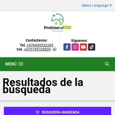
Select Language
▼
Contáctenos:
Síguenos:
Tel.
+576045532265
Facebook
Instagram
YouTube
TikTok
Cel.
+573155103829
-
MENÚ
Resultados de la
búsqueda
BUSQUEDA AVANZADA