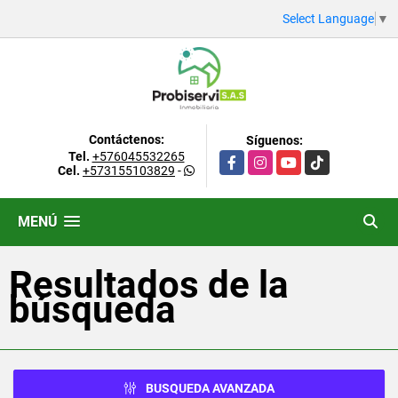
Select Language
▼
Contáctenos:
Síguenos:
Tel.
+576045532265
Facebook
Instagram
YouTube
TikTok
Cel.
+573155103829
-
MENÚ
Resultados de la
búsqueda
BUSQUEDA AVANZADA