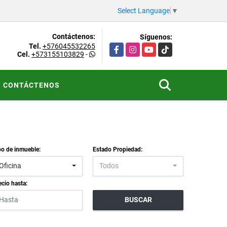
Select Language
▼
Contáctenos:
Síguenos:
Tel.
+576045532265
Facebook
Instagram
YouTube
TikTok
Cel.
+573155103829
-
CONTÁCTENOS
po de inmueble:
Estado Propiedad:
Oficina
Todos
ecio hasta:
BUSCAR