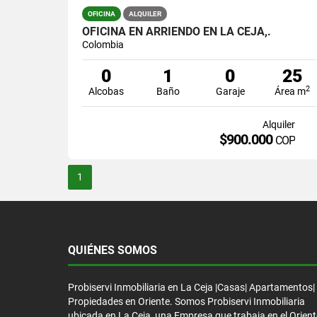
OFICINA
ALQUILER
OFICINA EN ARRIENDO EN LA CEJA,.
Colombia
0
1
0
25
2
Alcobas
Baño
Garaje
Área m
Alquiler
$900.000
COP
1
QUIÉNES SOMOS
Probiservi Inmobiliaria en La Ceja |Casas| Apartamentos|
Propiedades en Oriente. Somos Probiservi Inmobiliaria
ubicada en La Ceja, una Empresa que trabaja en el Orient