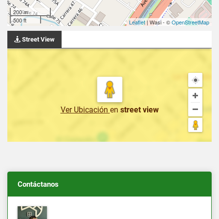
200 m
500 ft
Leaflet
| Wasi - ©
OpenStreetMap
Street View
Ver Ubicación
en
street view
Contáctanos