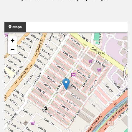
Mapa
+
−