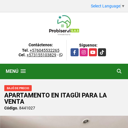
Select Language
▼
Contáctenos:
Síguenos:
Tel.
+576045532265
Facebook
Instagram
YouTube
TikTok
Cel.
+573155103829
-
MENÚ
BAJÓ DE PRECIO
APARTAMENTO EN ITAGÜI PARA LA
VENTA
Código.
8441027