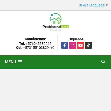
Select Language
▼
Contáctenos:
Síguenos:
Tel.
+576045532265
Facebook
Instagram
YouTube
TikTok
Cel.
+573155103829
-
MENÚ