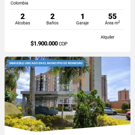
Colombia
2
2
1
55
2
Alcobas
Baños
Garaje
Área m
Alquiler
$1.900.000
COP
INMUEBLE UBICADO EN EL MUNICIPIO DE RIONEGRO