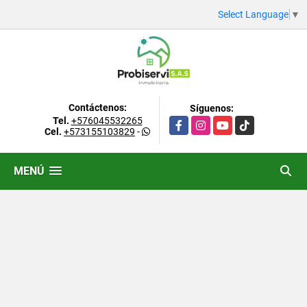
Select Language
▼
Contáctenos:
Síguenos:
Tel.
+576045532265
Facebook
Instagram
YouTube
TikTok
Cel.
+573155103829
-
MENÚ