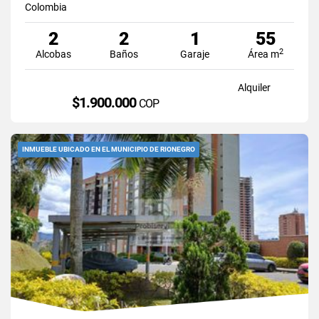
Colombia
2
2
1
55
2
Alcobas
Baños
Garaje
Área m
Alquiler
$1.900.000
COP
INMUEBLE UBICADO EN EL MUNICIPIO DE RIONEGRO