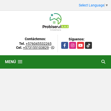
Select Language
▼
Contáctenos:
Síguenos:
Tel.
+576045532265
Facebook
Instagram
YouTube
TikTok
Cel.
+573155103829
-
MENÚ