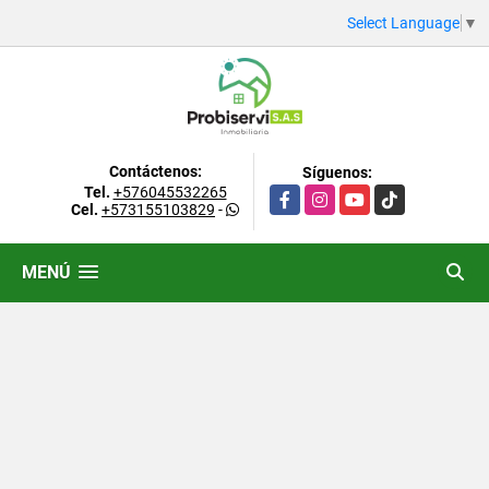
Select Language
▼
Contáctenos:
Síguenos:
Tel.
+576045532265
Facebook
Instagram
YouTube
TikTok
Cel.
+573155103829
-
MENÚ