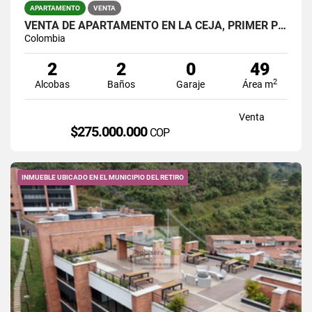
APARTAMENTO
VENTA
VENTA DE APARTAMENTO EN LA CEJA, PRIMER PISO - UNIDAD ABIERTA
Colombia
2
2
0
49
2
Alcobas
Baños
Garaje
Área m
Venta
$275.000.000
COP
INMUEBLE UBICADO EN EL MUNICIPIO DEL RETIRO