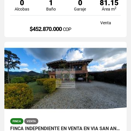
0
1
0
81.15
2
Alcobas
Baño
Garaje
Área m
Venta
$452.870.000
COP
FINCA
VENTA
FINCA INDEPENDIENTE EN VENTA EN VIA SAN ANTONIO-LA CEJA.