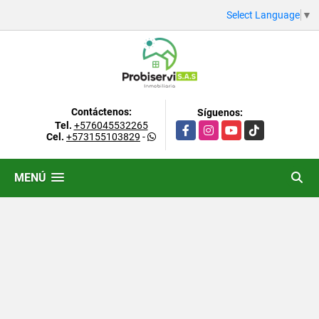
Select Language
▼
Contáctenos:
Síguenos:
Tel.
+576045532265
Facebook
Instagram
YouTube
TikTok
Cel.
+573155103829
-
MENÚ