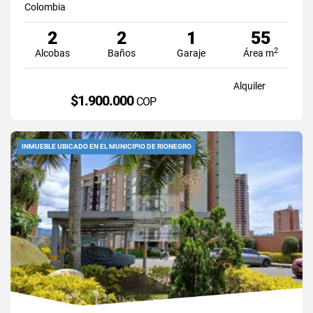
Colombia
2
2
1
55
2
Alcobas
Baños
Garaje
Área m
Alquiler
$1.900.000
COP
INMUEBLE UBICADO EN EL MUNICIPIO DE RIONEGRO