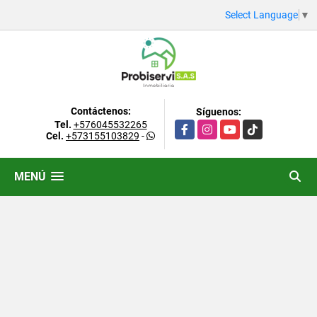
Select Language
▼
Contáctenos:
Síguenos:
Tel.
+576045532265
Facebook
Instagram
YouTube
TikTok
Cel.
+573155103829
-
MENÚ